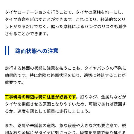
タイヤローテーションを行うことで、タイヤの摩耗を均一にし、
タイヤ寿命を延ばすことができます。これにより、経済的なメリ
ットがあるだけでなく、偏った摩耗によるパンクのリスクも減少
させることができます。
路面状態への注意
走行する路面の状態に注意を払うことも、タイヤパンクの予防に
効果的です。特に危険な路面状況を知り、適切に対処することが
重要です。
工事現場の周辺は特に注意が必要です
。釘やネジ、金属片などが
タイヤを損傷させる原因となりやすいため、可能であれば迂回す
るか、速度を落として慎重に走行しましょう。
また、路肩や未舗装の道路、急な段差や大きな穴も要注意で、鋭
利な石や金属片がタイヤに刺さったり、段差を高速で乗り越える