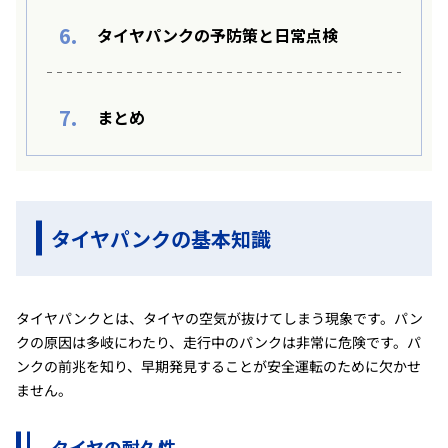
6.
タイヤパンクの予防策と日常点検
7.
まとめ
タイヤパンクの基本知識
タイヤパンクとは、タイヤの空気が抜けてしまう現象です。パン
クの原因は多岐にわたり、走行中のパンクは非常に危険です。パ
ンクの前兆を知り、早期発見することが安全運転のために欠かせ
ません。
タイヤの耐久性