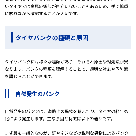
いタイヤでは金属の頭部が目立たないこともあるため、手で慎重
に触れながら確認することが大切です。
タイヤパンクの種類と原因
タイヤパンクには様々な種類があり、それぞれ原因や対処法が異
なります。パンクの種類を理解することで、適切な対応や予防策
を講じることができます。
自然発生のパンク
自然発生のパンクは、道路上の異物を踏んだり、タイヤの経年劣
化により発生します。主な原因と特徴は以下の通りです。
まず最も一般的なのが、釘やネジなどの鋭利な異物によるパンク