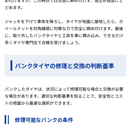
め付けますが、この時点では完全に締め付けず、仮止め程度にと
どめます。
ジャッキを下げて車体を降ろし、タイヤが地面に接地したら、ホ
イールナットを対角線順に均等な力で完全に締め付けます。最後
に、取り外したパンクタイヤと工具を車に積み込み、できるだけ
早くタイヤ専門店で点検を受けましょう。
パンクタイヤの修理と交換の判断基準
パンクしたタイヤは、状況によって修理可能な場合と交換が必要
な場合があります。適切な判断基準を知ることで、安全性とコス
トの両面から最適な選択ができます。
修理可能なパンクの条件