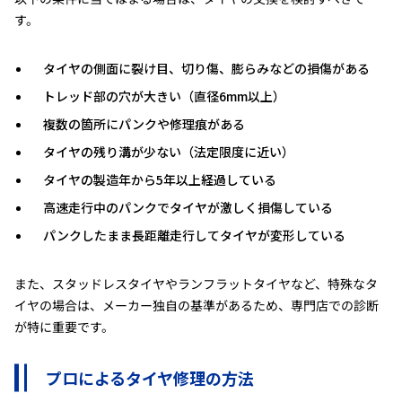
す。
タイヤの側面に裂け目、切り傷、膨らみなどの損傷がある
トレッド部の穴が大きい（直径6mm以上）
複数の箇所にパンクや修理痕がある
タイヤの残り溝が少ない（法定限度に近い）
タイヤの製造年から5年以上経過している
高速走行中のパンクでタイヤが激しく損傷している
パンクしたまま長距離走行してタイヤが変形している
また、スタッドレスタイヤやランフラットタイヤなど、特殊なタ
イヤの場合は、メーカー独自の基準があるため、専門店での診断
が特に重要です。
プロによるタイヤ修理の方法