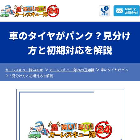
車のタイヤがパンク？見分け
方と初期対応を解説
カーレスキュー隊24TOP
カーレスキュー隊24の豆知識
車のタイヤがパン
ク？見分け方と初期対応を解説