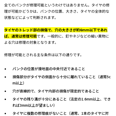
全てのパンクが修理可能というわけではありません。タイヤの修
理が可能かどうかは、パンクの位置、大きさ、タイヤの全体的な
状態などによって判断されます。
タイヤのトレッド部の損傷で、穴の大きさが約6mm以下であれ
ば、通常は修理可能
です。一般的に、釘やネジなどの細い異物に
よる穴は修理の対象となります。
修理が可能とされる主な条件は以下の通りです。
パンクの位置が接地面の中央付近であること
損傷部分がタイヤの側面から十分に離れていること（通常5c
m以上）
穴が直線的で、タイヤ内部の損傷が限定的であること
タイヤの残り溝が十分にあること（法定の1.6mm以上、でき
れば3mm以上が望ましい）
タイヤに複数の修理痕がないこと（通常、1本のタイヤに対