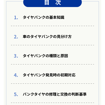
目 次
1.
タイヤパンクの基本知識
2.
車のタイヤパンクの見分け方
3.
タイヤパンクの種類と原因
4.
タイヤパンク発見時の初期対応
5.
パンクタイヤの修理と交換の判断基準