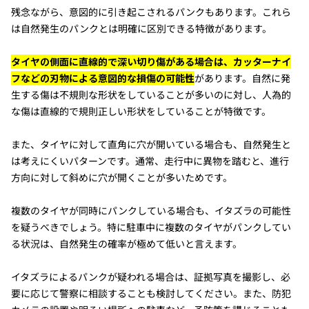
残念ながら、意図的に引き起こされるパンクもあります。これら
は自然発生のパンクとは明確に区別できる特徴があります。
タイヤの側面に直線的で深い切り傷がある場合は、カッターナイ
フなどの刃物による意図的な損傷の可能性
があります。自然に発
生する傷は不規則な形状をしていることが多いのに対し、人為的
な傷は直線的で規則正しい形状をしていることが特徴です。
また、タイヤに対して直角に穴が開いている場合も、自然発生と
は考えにくいパターンです。通常、走行中に異物を踏むと、進行
方向に対して斜めに穴が開くことが多いためです。
複数のタイヤが同時にパンクしている場合も、イタズラの可能性
を疑うべきでしょう。特に駐車中に複数のタイヤがパンクしてい
る状況は、自然発生の確率が極めて低いと言えます。
イタズラによるパンクが疑われる場合は、証拠写真を撮影し、必
要に応じて警察に相談することも検討してください。また、防犯