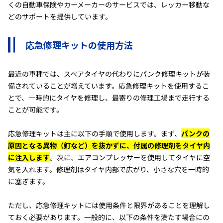
くの自動車保険やカーメーカーのサービスでは、レッカー移動な
どのサポートを提供しています。
応急修理キットの使用方法
最近の車種では、スペアタイヤの代わりにパンク修理キットが装
備されていることが増えています。応急修理キットを使用するこ
とで、一時的にタイヤを修理し、最寄りの修理工場まで走行する
ことが可能です。
応急修理キットは主に以下の手順で使用します。まず、
パンクの
原因となる異物（釘など）を抜かずに、付属の修理剤をタイヤ内
に注入します
。次に、エアコンプレッサーを使用してタイヤに空
気を入れます。修理剤はタイヤ内部で広がり、小さな穴を一時的
に塞ぎます。
ただし、応急修理キットには使用条件と限界があることを理解し
ておく必要があります。一般的に、以下の条件を満たす場合にの