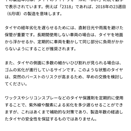
で表示されています。例えば「2318」であれば、2018年の23週目
（6月頃）の製造を意味します。
タイヤの経年劣化を遅らせるためには、直射日光や雨風を避けた
保管が重要です。長期間使用しない車両の場合は、タイヤを地面
から浮かせるか、定期的に車両を動かして同じ部分に負荷がかか
らないようにすることが推奨されます。
また、タイヤの側面に多数の細かいひび割れが見られる場合は、
ゴムの劣化が進行しているサインです。このような状態のタイヤ
は、突然のバーストのリスクが高まるため、早めの交換を検討し
てください。
ワックスやシリコンスプレーなどのタイヤ保護剤を定期的に使用
することで、紫外線や酸素による劣化を多少遅らせることができ
ますが、これはあくまで補助的な対策であり、製造年数の経過し
たタイヤの安全性を保証するものではありません。