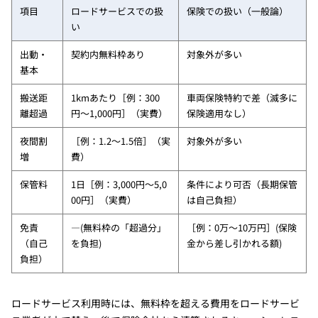
項目
ロードサービスでの扱
保険での扱い（一般論）
い
出動・
契約内無料枠あり
対象外が多い
基本
搬送距
1kmあたり［例：300
車両保険特約で差（滅多に
離超過
円〜1,000円］（実費）
保険適用なし）
夜間割
［例：1.2〜1.5倍］（実
対象外が多い
増
費）
保管料
1日［例：3,000円〜5,0
条件により可否（長期保管
00円］（実費）
は自己負担）
免責
—(無料枠の「超過分」
［例：0万〜10万円］(保険
（自己
を負担)
金から差し引かれる額)
負担）
ロードサービス利用時には、無料枠を超える費用をロードサービ