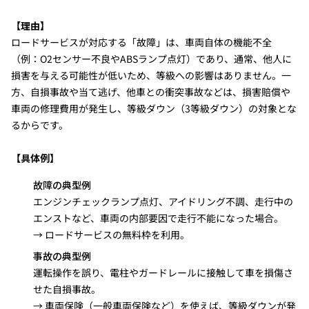
【理由】
ロードサービスが対応する「故障」は、車両自体の機能不全
（例：O2センサー不良やABSランプ点灯）であり、通常、他人に
損害を与える可能性が低いため、等級への影響はありません。一
方、自損事故や当て逃げ、他車との衝突事故などは、損害賠償や
車両の修理費用が発生し、等級ダウン（3等級ダウン）の対象とな
るからです。
【具体例】
故障の典型例
エンジンチェックランプ点灯、アイドリング不調、走行中の
エンストなど、車両の内部要因で走行不能になった場合。
→ ロードサービスの無料枠を利用。
事故の典型例
運転操作を誤り、電柱やガードレールに接触して車を損傷さ
せた自損事故。
→ 車両保険（一般車両保険など）を使えば、等級ダウンが発