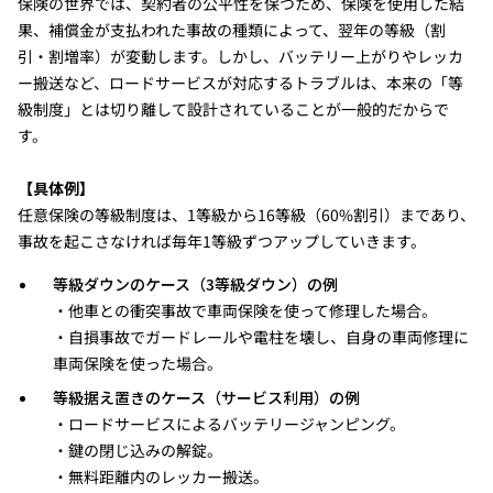
保険の世界では、契約者の公平性を保つため、保険を使用した結
果、補償金が支払われた事故の種類によって、翌年の等級（割
引・割増率）が変動します。しかし、バッテリー上がりやレッカ
ー搬送など、ロードサービスが対応するトラブルは、本来の「等
級制度」とは切り離して設計されていることが一般的だからで
す。
【具体例】
任意保険の等級制度は、1等級から16等級（60%割引）まであり、
事故を起こさなければ毎年1等級ずつアップしていきます。
等級ダウンのケース（3等級ダウン）の例
・他車との衝突事故で車両保険を使って修理した場合。
・自損事故でガードレールや電柱を壊し、自身の車両修理に
車両保険を使った場合。
等級据え置きのケース（サービス利用）の例
・ロードサービスによるバッテリージャンピング。
・鍵の閉じ込みの解錠。
・無料距離内のレッカー搬送。