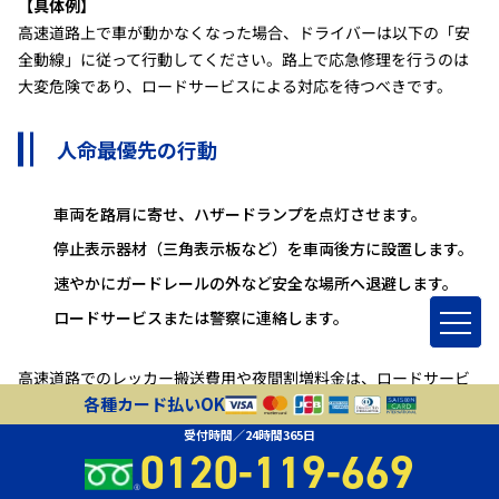
【具体例】
高速道路上で車が動かなくなった場合、ドライバーは以下の「安
全動線」に従って行動してください。路上で応急修理を行うのは
大変危険であり、ロードサービスによる対応を待つべきです。
人命最優先の行動
車両を路肩に寄せ、ハザードランプを点灯させます。
停止表示器材（三角表示板など）を車両後方に設置します。
速やかにガードレールの外など安全な場所へ退避します。
ロードサービスまたは警察に連絡します。
高速道路でのレッカー搬送費用や夜間割増料金は、ロードサービ
各種カード払いOK
スの無料枠を超過した場合、実費として請求されます。夜間割増
は、通常料金の1.2倍〜1.5倍程度の幅で設定されることがありま
受付時間／24時間365日
0120-119-669
す。