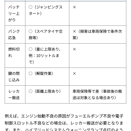
バッテ
○（ジャンピングス
×
リー上
タート）
がり
パンク
○（スペアタイヤ交
×（損害は車両保険で条件次
応急
換等）
第）
燃料切
○（量に上限あり、
×
れ
例：10リットルま
で）
鍵の閉
○（解錠作業）
×
じ込み
レッカ
○（距離上限あり）
車両保険等で差（事故後の搬
ー搬送
送は対象となる場合あり）
例えば、エンジン始動不良の原因がフューエルポンプ不良や電子
制御スロットル不良などの場合は、レッカー搬送が必要となりま
す。また、ハイブリッドシステムウォーニングランプ点灯のよう