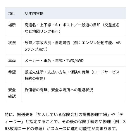
項目
話す内容例
場所
高速名・上下線・キロポスト／一般道の目印（交差点名
など地図リンクも可）
状況
故障／事故の別・自走可否（例：エンジン始動不能、AB
Sランプ点灯）
車両
メーカー・車名・年式・2WD/4WD
希望
搬送先住所・支払い方法・保険の有無（ロードサービス
特約の有無）
安全
負傷者の有無、安全な場所への退避状況
確認
特に、搬送先を「加入している保険会社の提携修理工場」や「デ
ィーラー」と指定することで、その後の保険手続きや修理（例：S
RS故障コードの修理）がスムーズに進む可能性が高まります。