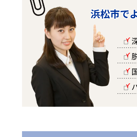
浜松市で
□
□
□
□