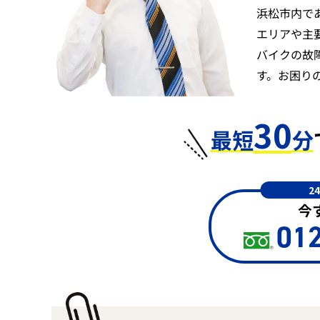
浜松市内で
エリアや主
バイクの故
す。お困り
30
最短
分
2
今
012