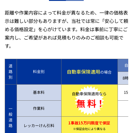
距離や作業内容によって料金が異なるため、一律の価格表
示は難しい部分もありますが、当社では常に「安心して頼
める価格設定」を心がけています。料金は事前に丁寧にご
案内し、ご希望があれば見積もりのみのご相談も可能で
す。
自動
道
自動車保険適用
路
料金別
の場合
別
8時～
基本料
15,7
自動車保険適用なら
無 料！
作業料
一
般
道
1事故15万円限度で保証
路
レッカーけん引料
※保証会社により異なる