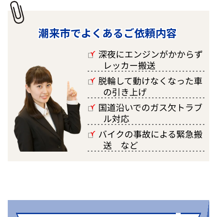
潮来市でよくあるご依頼内容
深夜にエンジンがかからず
□
レッカー搬送
脱輪して動けなくなった車
□
の引き上げ
国道沿いでのガス欠トラブ
□
ル対応
バイクの事故による緊急搬
□
送 など