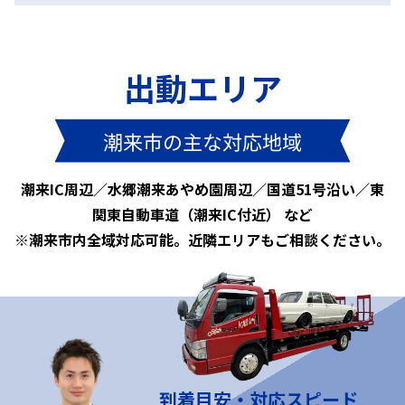
出動エリア
潮来市の主な対応地域
潮来IC周辺／水郷潮来あやめ園周辺／国道51号沿い／東
関東自動車道（潮来IC付近） など
※潮来市内全域対応可能。近隣エリアもご相談ください。
到着目安・対応スピード