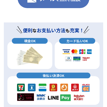
便利
お支払い方法
充実！
な
も
現金OK
カード払いOK
後払い決済OK