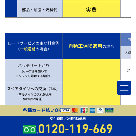
実費
部品・油脂・燃料代
自動
ロードサービスの主な料金例
自動車保険適用
の場合
（
一般道路
の場合）
8時～
バッテリー上がり
21,7
（ケーブルを繋いで
エンジンを始動する場合）
スペアタイヤへの交換（1本）
21,7
（前後タイヤの入れ替えを
伴わない場合）
各種カード払いOK
20kmけん引
（事故、故障等により
50,3
受付時間／24時間365日
レッカー車で四輪を
0120-119-669
吊り上げ、20kmけん引した場合）
自動車保険適用なら