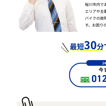
桜川市内で
エリアや主
バイクの故
す。お困り
30
最短
分
2
今
012