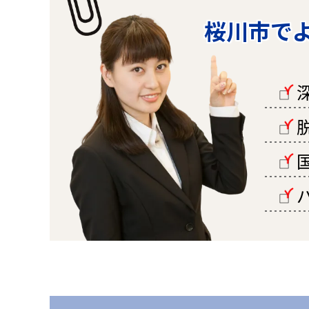
桜川市で
□
□
□
□