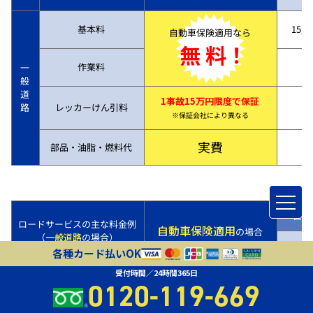
基本料
15,7
自動車保険適用なら
無 料！
作業料
一
般
道
1事故15万円限度で保証
路
レッカーけん引料
※保証会社により異なる
実費
部品・油脂・燃料代
自動
ロードサービスの主な料金例
自動車保険適用
の場合
（
一般道路
の場合）
8時～
各種カード払いOK
受付時間／24時間365日
バッテリー上がり
0120-119-669
21,7
（ケーブルを繋いで
エンジンを始動する場合）