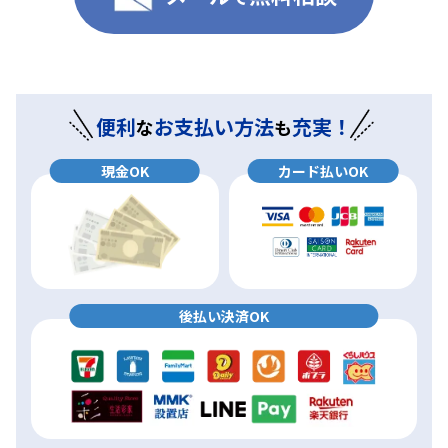
便利
お支払い方法
充実！
な
も
現金OK
カード払いOK
後払い決済OK