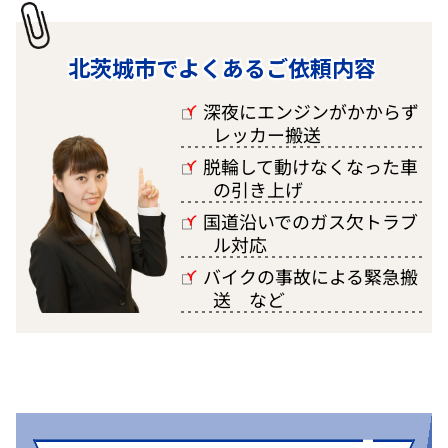
北茨城市でよくあるご依頼内容
深夜にエンジンがかからず
□
レッカー搬送
脱輪して動けなくなった車
□
の引き上げ
国道沿いでのガス欠トラブ
□
ル対応
バイクの事故による緊急搬
□
送 など