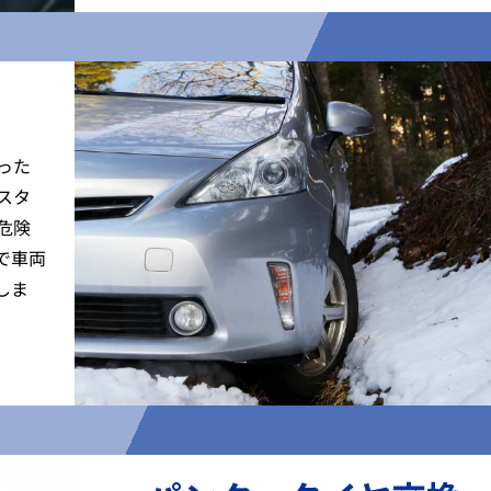
った
スタ
危険
で車両
しま