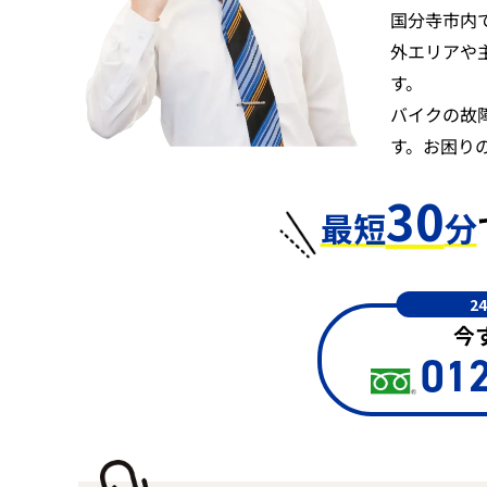
国分寺市内
外エリアや
す。
バイクの故
す。お困り
30
最短
分
2
今
012