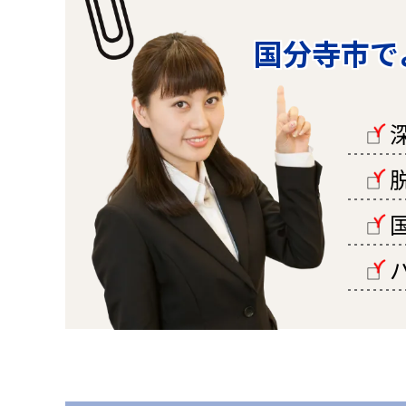
国分寺市で
□
□
□
□