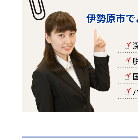
伊勢原市で
□
□
□
□