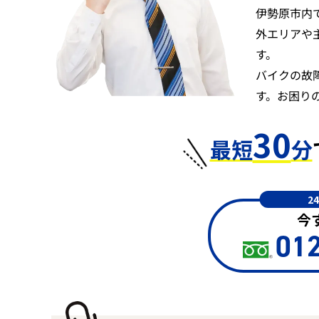
伊勢原市内
外エリアや
す。
バイクの故
す。お困り
30
最短
分
2
今
012