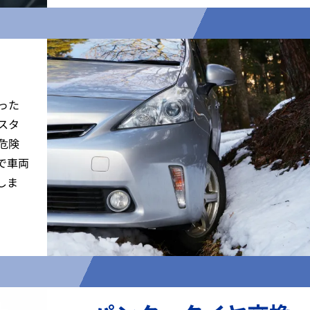
った
スタ
危険
で車両
しま