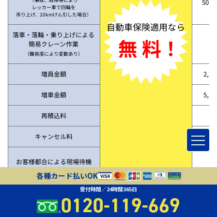
50,3
レッカー車で四輪を
吊り上げ、20kmけん引した場合）
自動車保険適用なら
落車・落輪・乗り上げによる
無 料！
簡易クレーン作業
（難易度により変動あり）
増員金額
2,2
増車金額
5,5
再積込料
キャンセル料
お客様都合による現場待機
各種カード払いOK
受付時間／24時間365日
※レッカー作業費用や脱輪・スタックなどお客様のご負担
0120-119-669
0円となる場合がございますが、適用条件はご利用状況や