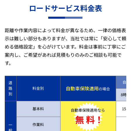
ロードサービス料金表
距離や作業内容によって料金が異なるため、一律の価格表
示は難しい部分もありますが、当社では常に「安心して頼
める価格設定」を心がけています。料金は事前に丁寧にご
案内し、ご希望があれば見積もりのみのご相談も可能で
す。
自動
道
自動車保険適用
路
料金別
の場合
別
8時～
基本料
15,7
自動車保険適用なら
無 料！
作業料
一
般