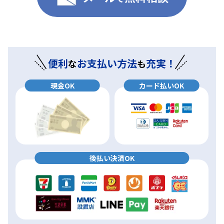
便利
お支払い方法
充実！
な
も
現金OK
カード払いOK
後払い決済OK