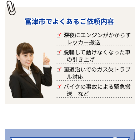
富津市でよくあるご依頼内容
深夜にエンジンがかからず
□
レッカー搬送
脱輪して動けなくなった車
□
の引き上げ
国道沿いでのガス欠トラブ
□
ル対応
バイクの事故による緊急搬
□
送 など