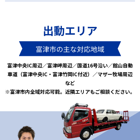
出動エリア
富津市の主な対応地域
富津中央IC周辺／富津岬周辺／国道16号沿い／館山自動
車道（富津中央IC・富津竹岡IC付近）／マザー牧場周辺
など
※富津市内全域対応可能。近隣エリアもご相談ください。