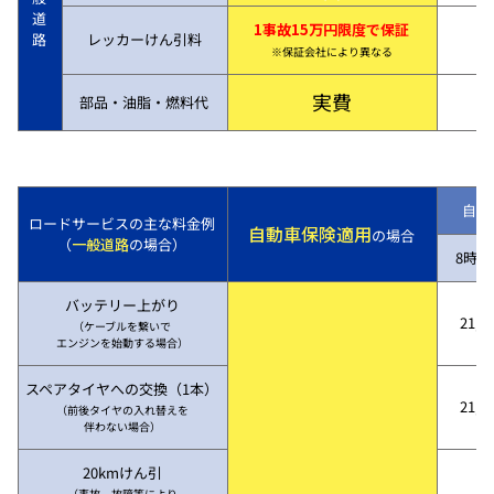
道
1事故15万円限度で保証
路
レッカーけん引料
※保証会社により異なる
実費
部品・油脂・燃料代
自動
ロードサービスの主な料金例
自動車保険適用
の場合
（
一般道路
の場合）
8時～
バッテリー上がり
21,7
（ケーブルを繋いで
エンジンを始動する場合）
スペアタイヤへの交換（1本）
21,7
（前後タイヤの入れ替えを
伴わない場合）
20kmけん引
（事故、故障等により