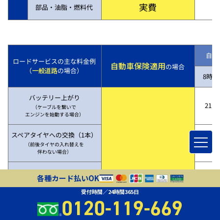
実費
部品・油脂・燃料代
自動
ロードサービスの主な料金例
自動車保険適用
の場合
（
一般道路
の場合）
8時～
バッテリー上がり
21,7
（ケーブルを繋いで
エンジンを始動する場合）
スペアタイヤへの交換（1本）
21,7
（前後タイヤの入れ替えを
伴わない場合）
20kmけん引
各種カード払いOK
（事故、故障等により
50,3
レッカー車で四輪を
受付時間／24時間365日
吊り上げ、20kmけん引した場合）
0120-119-669
自動車保険適用なら
落車・落輪・乗り上げによる