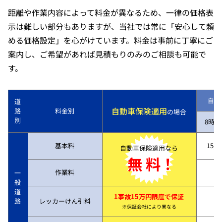
距離や作業内容によって料金が異なるため、一律の価格表
示は難しい部分もありますが、当社では常に「安心して頼
める価格設定」を心がけています。料金は事前に丁寧にご
案内し、ご希望があれば見積もりのみのご相談も可能で
す。
自動
道
自動車保険適用
路
料金別
の場合
別
8時～
基本料
15,7
自動車保険適用なら
無 料！
作業料
一
般
道
1事故15万円限度で保証
路
レッカーけん引料
※保証会社により異なる