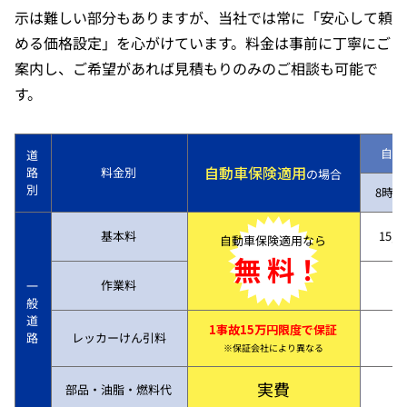
示は難しい部分もありますが、当社では常に「安心して頼
める価格設定」を心がけています。料金は事前に丁寧にご
案内し、ご希望があれば見積もりのみのご相談も可能で
す。
自動
道
自動車保険適用
路
料金別
の場合
別
8時～
基本料
15,7
自動車保険適用なら
無 料！
作業料
一
般
道
1事故15万円限度で保証
路
レッカーけん引料
※保証会社により異なる
実費
部品・油脂・燃料代