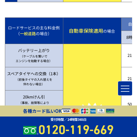
自動
ロードサービスの主な料金例
自動車保険適用
の場合
（
一般道路
の場合）
8時～
バッテリー上がり
21,7
（ケーブルを繋いで
エンジンを始動する場合）
スペアタイヤへの交換（1本）
21,7
（前後タイヤの入れ替えを
伴わない場合）
20kmけん引
（事故、故障等により
50,3
レッカー車で四輪を
各種カード払いOK
吊り上げ、20kmけん引した場合）
自動車保険適用なら
受付時間／24時間365日
落車・落輪・乗り上げによる
0120-119-669
無 料！
簡易クレーン作業
（難易度により変動あり）