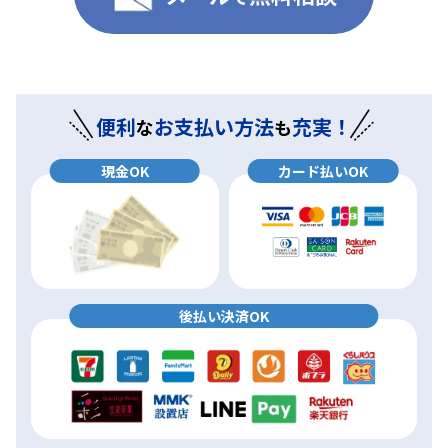
便利
お支払い方法
充実！
な
も
現金OK
カード払いOK
後払い決済OK