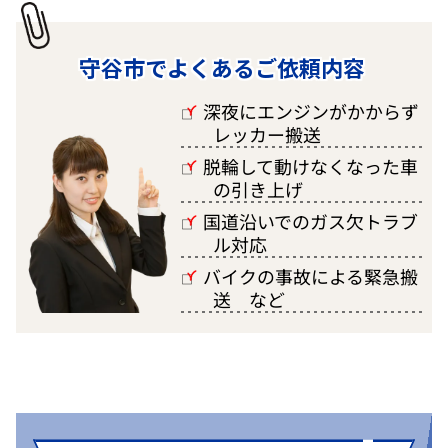
守谷市でよくあるご依頼内容
深夜にエンジンがかからず
□
レッカー搬送
脱輪して動けなくなった車
□
の引き上げ
国道沿いでのガス欠トラブ
□
ル対応
バイクの事故による緊急搬
□
送 など