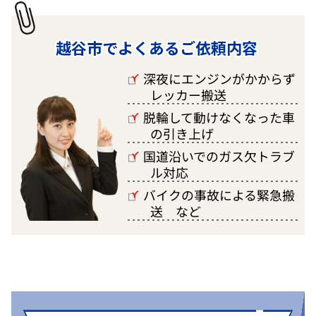
越谷市でよくあるご依頼内容
深夜にエンジンがかからず
□
レッカー搬送
脱輪して動けなくなった車
□
の引き上げ
国道沿いでのガス欠トラブ
□
ル対応
バイクの事故による緊急搬
□
送 など