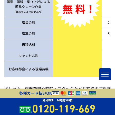
落車・落輪・乗り上げによる
無 料！
簡易クレーン作業
（難易度により変動あり）
増員金額
2,2
増車金額
5,5
再積込料
キャンセル料
お客様都合による現場待機
※レッカー作業費用や脱輪・スタックなどお客様のご負担
各種カード払いOK
0円となる場合がございますが、適用条件はご利用状況や
受付時間／24時間365日
契約内容により異なります。詳しくは事前にお問い合わせ
0120-119-669
ください。