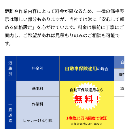
距離や作業内容によって料金が異なるため、一律の価格表
示は難しい部分もありますが、当社では常に「安心して頼
める価格設定」を心がけています。料金は事前に丁寧にご
案内し、ご希望があれば見積もりのみのご相談も可能で
す。
自動
道
自動車保険適用
路
料金別
の場合
別
8時～
基本料
15,7
自動車保険適用なら
無 料！
作業料
一
般
道
1事故15万円限度で保証
路
レッカーけん引料
※保証会社により異なる