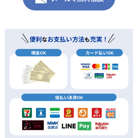
便利
お支払い方法
充実！
な
も
現金OK
カード払いOK
後払い決済OK