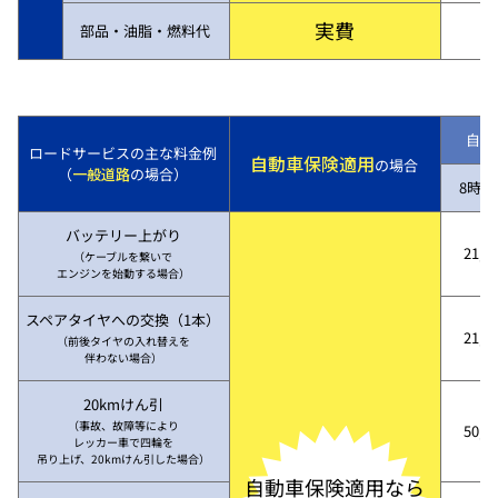
実費
部品・油脂・燃料代
自動
ロードサービスの主な料金例
自動車保険適用
の場合
（
一般道路
の場合）
8時～
バッテリー上がり
21,7
（ケーブルを繋いで
エンジンを始動する場合）
スペアタイヤへの交換（1本）
21,7
（前後タイヤの入れ替えを
伴わない場合）
20kmけん引
（事故、故障等により
50,3
レッカー車で四輪を
吊り上げ、20kmけん引した場合）
自動車保険適用なら