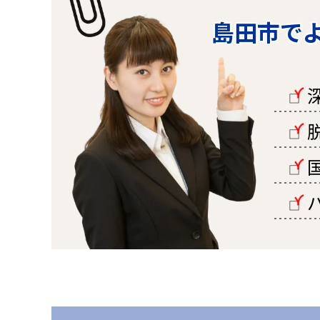
島田市で
□
□
□
□