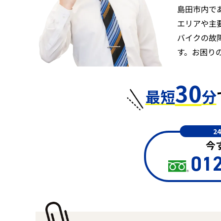
島田市内で
エリアや主
バイクの故
す。お困り
30
最短
分
2
今
012