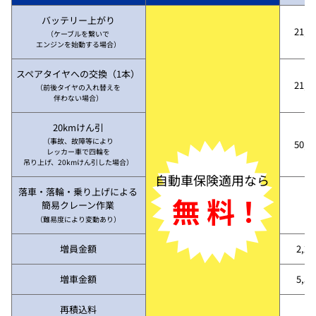
バッテリー上がり
21,7
（ケーブルを繋いで
エンジンを始動する場合）
スペアタイヤへの交換（1本）
21,7
（前後タイヤの入れ替えを
伴わない場合）
20kmけん引
（事故、故障等により
50,3
レッカー車で四輪を
吊り上げ、20kmけん引した場合）
自動車保険適用なら
落車・落輪・乗り上げによる
無 料！
簡易クレーン作業
（難易度により変動あり）
増員金額
2,2
増車金額
5,5
再積込料