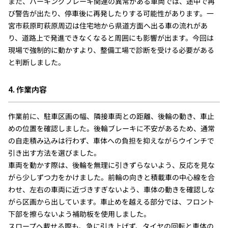
また、パーキングブレーキ関連の異常がある車両では、途中で再
び警告が出たり、停車後に再発したりする可能性があります。一
宮市萩原町萩原周辺は住宅地から県道方面へ出る車の流れがあ
り、道路上で発進できなくなると周囲にも影響が出ます。今回は
現場で強制的に動かすより、整備工場で診断を受ける必要がある
と判断しました。
4. 作業内容
作業前に、駐車区画の幅、隣接車両との距離、後輪の動き、車止
めの位置を確認しました。後輪ブレーキに不安があるため、通常
の自走積み込みは行わず、車体への負担を抑えながらウインチで
引き出す方法を選びました。
車両を動かす際は、後輪を無理に引きずらないよう、反応を見な
がら少しずつ力をかけました。前輪の向きと積載車の中心線を合
わせ、左右の車両に近づきすぎないよう、車体の動きを確認しな
がら区画から出しています。車止めを越える部分では、フロント
下部を擦らないよう補助板を使用しました。
スロープへ載せる際も、急に引き上げず、タイヤの回転と車体の