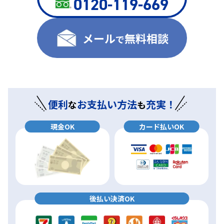
0120-119-669
メール
無料相談
で
便利
お支払い方法
充実！
な
も
現金OK
カード払いOK
後払い決済OK