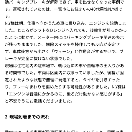
動パーキングブレーキが解除できず、車を出せなくなった事例で
す。運転されていたのは、一宮市にお住まいの40代男性N.Y様で
す。
N.Y様は朝、仕事へ向かうため車に乗り込み、エンジンを始動しま
した。ところがシフトをDレンジへ入れても、後輪側が引っかかっ
たように動かず、メーター内にはパーキングブレーキ関連の表示
が残ったままでした。解除スイッチを操作しても反応が安定せ
ず、車体後方から小さく「ウィーン」と作動音がするだけで、ブ
レーキが完全に抜けない状態でした。
現場は住宅地内の駐車場で、朝は近隣の車や自転車の出入りがあ
る時間帯でした。車両は区画内に収まっていましたが、後輪が固
定されたような状態で無理に発進すると、タイヤを引きずった
り、ブレーキまわりを傷めたりする可能性がありました。N.Y様は
「エンジンは普通にかかるのに、後ろだけ動かない感じがする」
と不安そうにお電話くださいました。
2. 現場到着までの流れ