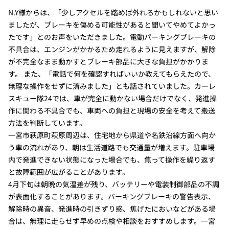
N.Y様からは、「少しアクセルを踏めば外れるかもしれないと思い
ましたが、ブレーキを傷める可能性があると聞いてやめてよかっ
たです」とのお声をいただきました。電動パーキングブレーキの
不具合は、エンジンがかかるため走れるように見えますが、解除
が不完全なまま動かすとブレーキ部品に大きな負担がかかりま
す。 また、「電話で何を確認すればいいか教えてもらえたので、
無理な操作をせずに済みました」とも話されていました。カーレ
スキュー隊24では、車が完全に動かない場合だけでなく、発進操
作に関わる不具合でも、車両への負担と現場の安全を考えて搬送
方法を判断しています。
一宮市萩原町萩原周辺は、住宅地から県道や名鉄沿線方面へ向か
う車の流れがあり、朝は生活道路でも交通量が増えます。駐車場
内で発進できない状態になった場合でも、焦って操作を繰り返す
と故障範囲が広がることがあります。
4月下旬は朝晩の気温差が残り、バッテリーや電装制御部品の不調
が表面化することがあります。パーキングブレーキの警告表示、
解除時の異音、発進時の引きずり感、焦げたにおいなどがある場
合は、無理に走らせず早めの点検や相談をおすすめします。一宮