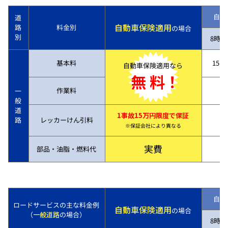
自動
道
自動車保険適用
路
料金別
の場合
別
8時～
基本料
15,7
自動車保険適用なら
無 料！
作業料
一
般
道
1事故15万円限度で保証
路
レッカーけん引料
※保証会社により異なる
実費
部品・油脂・燃料代
自動
ロードサービスの主な料金例
自動車保険適用
の場合
（
一般道路
の場合）
8時～