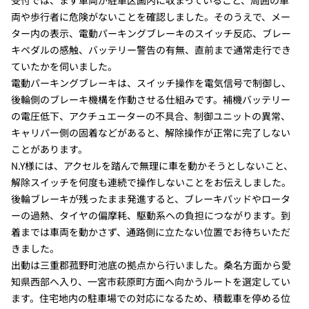
受付では、まず車両が駐車区画内に収まっていること、周囲の車
両や歩行者に危険がないことを確認しました。そのうえで、メー
ター内の表示、電動パーキングブレーキのスイッチ反応、ブレー
キペダルの感触、バッテリー警告の有無、直前まで通常走行でき
ていたかを伺いました。
電動パーキングブレーキは、スイッチ操作を電気信号で制御し、
後輪側のブレーキ機構を作動させる仕組みです。補機バッテリー
の電圧低下、アクチュエーターの不具合、制御ユニットの異常、
キャリパー側の固着などがあると、解除操作が正常に完了しない
ことがあります。
N.Y様には、アクセルを踏んで無理に車を動かそうとしないこと、
解除スイッチを何度も連続で操作しないことをお伝えしました。
後輪ブレーキが残ったまま発進すると、ブレーキパッドやロータ
ーの過熱、タイヤの偏摩耗、駆動系への負担につながります。到
着までは車両を動かさず、通路側に立たない位置でお待ちいただ
きました。
出動は三重郡菰野町池底の拠点から行いました。桑名方面から愛
知県西部へ入り、一宮市萩原町方面へ向かうルートを選定してい
ます。住宅地内の駐車場での対応になるため、積載車を停める位