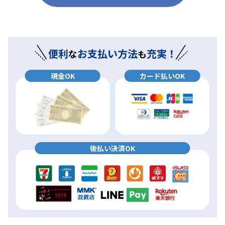
便利
お支払い方法
充実！
な
も
現金OK
カード払いOK
後払い決済OK