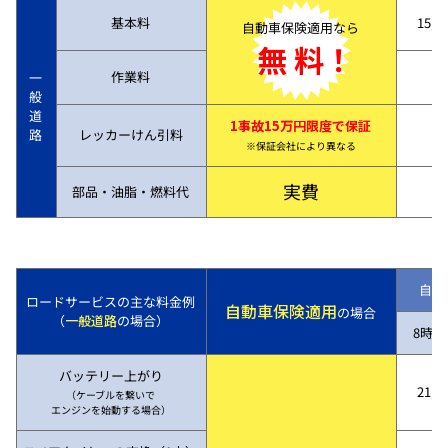
基本料
15,7
自動車保険適用なら
無 料！
作業料
一
般
道
1事故15万円限度で保証
路
レッカーけん引料
※保証会社により異なる
実費
部品・油脂・燃料代
自動
ロードサービスの主な料金例
自動車保険適用
の場合
（
一般道路
の場合）
8時～
バッテリー上がり
21,7
（ケーブルを繋いで
エンジンを始動する場合）