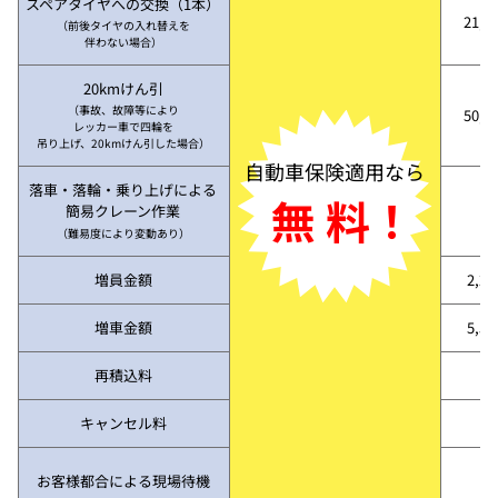
スペアタイヤへの交換（1本）
21,7
（前後タイヤの入れ替えを
伴わない場合）
20kmけん引
（事故、故障等により
50,3
レッカー車で四輪を
吊り上げ、20kmけん引した場合）
自動車保険適用なら
落車・落輪・乗り上げによる
無 料！
簡易クレーン作業
（難易度により変動あり）
増員金額
2,2
増車金額
5,5
再積込料
キャンセル料
お客様都合による現場待機