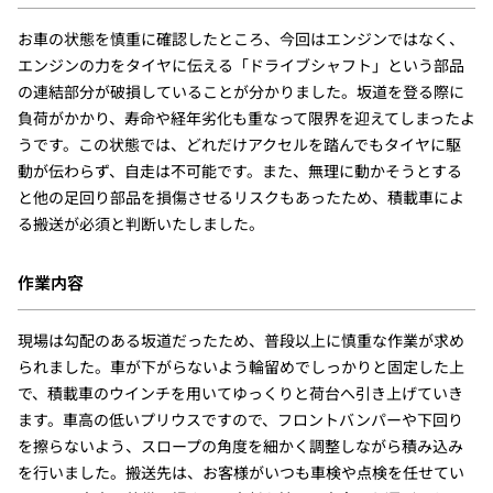
お車の状態を慎重に確認したところ、今回はエンジンではなく、
エンジンの力をタイヤに伝える「ドライブシャフト」という部品
の連結部分が破損していることが分かりました。坂道を登る際に
負荷がかかり、寿命や経年劣化も重なって限界を迎えてしまったよ
うです。この状態では、どれだけアクセルを踏んでもタイヤに駆
動が伝わらず、自走は不可能です。また、無理に動かそうとする
と他の足回り部品を損傷させるリスクもあったため、積載車によ
る搬送が必須と判断いたしました。
作業内容
現場は勾配のある坂道だったため、普段以上に慎重な作業が求め
られました。車が下がらないよう輪留めでしっかりと固定した上
で、積載車のウインチを用いてゆっくりと荷台へ引き上げていき
ます。車高の低いプリウスですので、フロントバンパーや下回り
を擦らないよう、スロープの角度を細かく調整しながら積み込み
を行いました。搬送先は、お客様がいつも車検や点検を任せてい