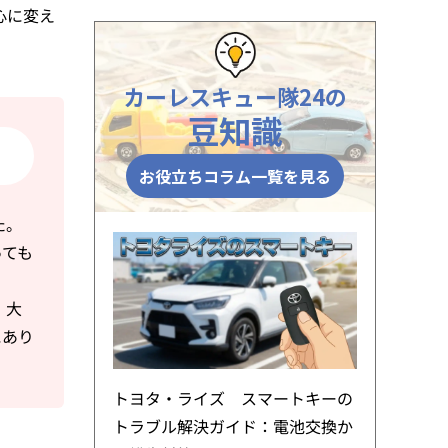
心に変え
カーレスキュー隊24の
豆知識
お役立ちコラム一覧を見る
た。
っても
。大
にあり
トヨタ・ライズ スマートキーの
トラブル解決ガイド：電池交換か