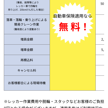
（事故、故障等により
50,3
レッカー車で四輪を
吊り上げ、20kmけん引した場合）
自動車保険適用なら
落車・落輪・乗り上げによる
無 料！
簡易クレーン作業
（難易度により変動あり）
増員金額
2,2
増車金額
5,5
再積込料
キャンセル料
お客様都合による現場待機
※レッカー作業費用や脱輪・スタックなどお客様のご負担