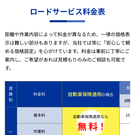
ロードサービス料金表
距離や作業内容によって料金が異なるため、一律の価格表
示は難しい部分もありますが、当社では常に「安心して頼
める価格設定」を心がけています。料金は事前に丁寧にご
案内し、ご希望があれば見積もりのみのご相談も可能で
す。
自動
道
自動車保険適用
路
料金別
の場合
別
8時～
基本料
15,7
自動車保険適用なら
無 料！
作業料
一