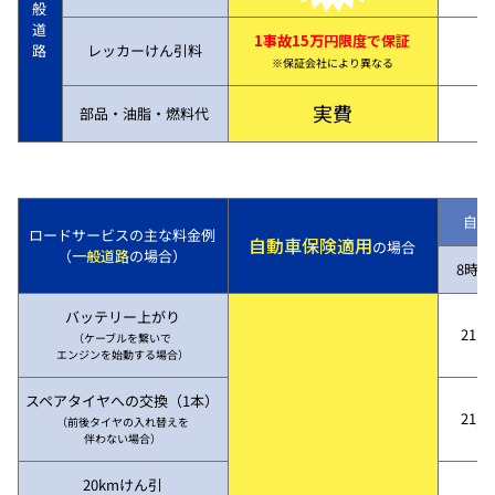
般
道
1事故15万円限度で保証
路
レッカーけん引料
※保証会社により異なる
実費
部品・油脂・燃料代
自動
ロードサービスの主な料金例
自動車保険適用
の場合
（
一般道路
の場合）
8時～
バッテリー上がり
21,7
（ケーブルを繋いで
エンジンを始動する場合）
スペアタイヤへの交換（1本）
21,7
（前後タイヤの入れ替えを
伴わない場合）
20kmけん引