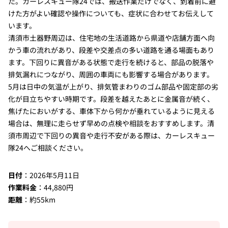
た。カーレスキュー隊24では、搬送作業だけでなく、到着前に避
けた方がよい確認や操作についても、症状に合わせてお伝えして
います。
清須市土器野周辺は、住宅地の生活道路から県道や店舗方面へ向
かう車の流れがあり、段差や交差点の多い道路を通る場面もあり
ます。下回りに異音がある状態で走行を続けると、部品の脱落や
排気漏れにつながり、周囲の車両にも影響する場合があります。
5月は日中の気温が上がり、排気管まわりのゴム部品や固定部の劣
化が目立ちやすい時期です。段差を越えたあとに金属音が続く、
焦げたにおいがする、車体下から何かが垂れているように見える
場合は、無理に走らせず早めの点検や相談をおすすめします。清
須市周辺で下回りの異音や走行不安がある際は、カーレスキュー
隊24へご相談ください。
日付
：2026年5月11日
作業料金
：44,880円
距離
：約55km