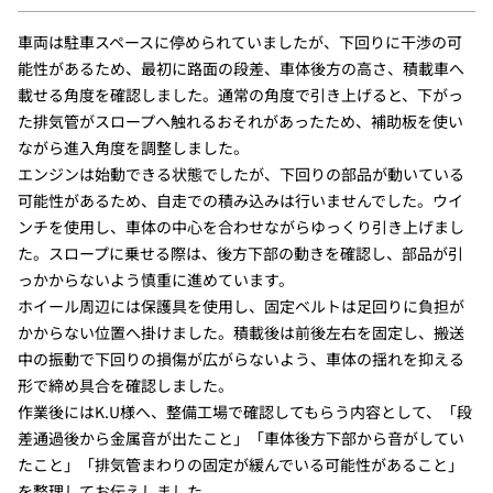
車両は駐車スペースに停められていましたが、下回りに干渉の可
能性があるため、最初に路面の段差、車体後方の高さ、積載車へ
載せる角度を確認しました。通常の角度で引き上げると、下がっ
た排気管がスロープへ触れるおそれがあったため、補助板を使い
ながら進入角度を調整しました。
エンジンは始動できる状態でしたが、下回りの部品が動いている
可能性があるため、自走での積み込みは行いませんでした。ウイ
ンチを使用し、車体の中心を合わせながらゆっくり引き上げまし
た。スロープに乗せる際は、後方下部の動きを確認し、部品が引
っかからないよう慎重に進めています。
ホイール周辺には保護具を使用し、固定ベルトは足回りに負担が
かからない位置へ掛けました。積載後は前後左右を固定し、搬送
中の振動で下回りの損傷が広がらないよう、車体の揺れを抑える
形で締め具合を確認しました。
作業後にはK.U様へ、整備工場で確認してもらう内容として、「段
差通過後から金属音が出たこと」「車体後方下部から音がしてい
たこと」「排気管まわりの固定が緩んでいる可能性があること」
を整理してお伝えしました。