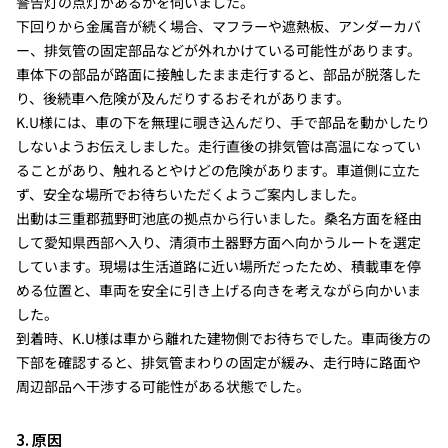
警告灯の点灯があるかを伺いました。
下回りから金属音が続く場合、マフラーや遮熱板、アンダーカバ
ー、排気管の固定部品などが外れかけている可能性があります。
車体下の部品が路面に接触したまま走行すると、部品が脱落した
り、後続車へ危険が及んだりするおそれがあります。
K.U様には、車の下を無理に覗き込んだり、手で部品を動かしたり
しないようお伝えしました。走行直後の排気管は高温になってい
ることがあり、触れるとやけどの危険があります。車道側に立た
ず、安全な場所でお待ちいただくようご案内しました。
出動は三重郡菰野町池底の拠点から行いました。桑名方面を経由
して愛知県西部へ入り、清須市土器野方面へ向かうルートを選定
しています。現場は生活道路に近い場所だったため、積載車を停
める位置と、車両を安全に引き上げる向きを考えながら向かいま
した。
到着時、K.U様は車から離れた建物側でお待ちでした。車両後方の
下部を確認すると、排気管まわりの固定が緩み、走行時に路面や
周辺部品へ干渉する可能性がある状態でした。
3. 原因