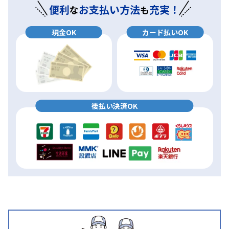
便利
お支払い方法
充実！
な
も
現金OK
カード払いOK
後払い決済OK