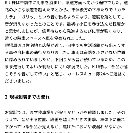
K.U様は午前中に用事を済ませ、県道方面へ向かう途中でした。道
路の小さな段差を越えたあとから、車体後方の下あたりで「カラ
カラ」「ガリッ」という音が出るようになり、速度を落としても
音が消えなかったとのことです。最初は小石を巻き込んだ程度か
と思われましたが、信号待ちから発進するたびに音が強くなり、
近くの駐車スペースへ車を停められました。
現場周辺は住宅地と店舗が近く、日中でも生活道路から出入りす
る車や自転車の通行がありました。車両は道路をふさがない位置
に停められていましたが、下回りから音が続いているため、この
まま走行してよいか判断しにくい状況でした。K.U様は「部品が落
ちそうな音がして怖い」と感じ、カーレスキュー隊24へご連絡く
ださいました。
2. 現場到着までの流れ
お電話では、まず停車場所が安全かどうかを確認しました。その
うえで、音が出る位置、段差を越えたときの衝撃、車体下に垂れ
下がっている部品が見えるか、焦げたにおいや液漏れがないか、