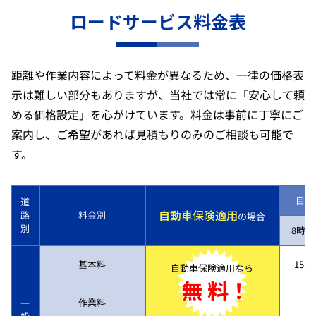
ロードサービス料金表
距離や作業内容によって料金が異なるため、一律の価格表
示は難しい部分もありますが、当社では常に「安心して頼
める価格設定」を心がけています。料金は事前に丁寧にご
案内し、ご希望があれば見積もりのみのご相談も可能で
す。
自動
道
自動車保険適用
路
料金別
の場合
別
8時～
基本料
15,7
自動車保険適用なら
無 料！
作業料
一