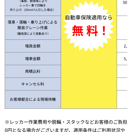
（事故、故障等により
50,3
レッカー車で四輪を
吊り上げ、20kmけん引した場合）
自動車保険適用なら
落車・落輪・乗り上げによる
無 料！
簡易クレーン作業
（難易度により変動あり）
増員金額
2,2
増車金額
5,5
再積込料
キャンセル料
お客様都合による現場待機
※レッカー作業費用や脱輪・スタックなどお客様のご負担
0円となる場合がございますが、適用条件はご利用状況や