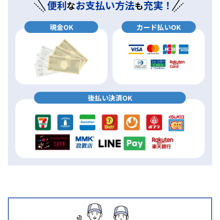
便利
お支払い方法
充実！
な
も
現金OK
カード払いOK
後払い決済OK