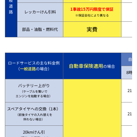
般
道
1事故15万円限度で保証
路
レッカーけん引料
※保証会社により異なる
実費
部品・油脂・燃料代
自動
ロードサービスの主な料金例
自動車保険適用
の場合
（
一般道路
の場合）
8時～
バッテリー上がり
21,7
（ケーブルを繋いで
エンジンを始動する場合）
スペアタイヤへの交換（1本）
21,7
（前後タイヤの入れ替えを
伴わない場合）
20kmけん引