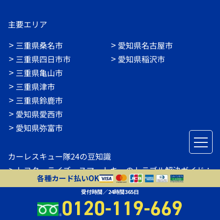
主要エリア
三重県桑名市
愛知県名古屋市
三重県四日市市
愛知県稲沢市
三重県亀山市
三重県津市
三重県鈴鹿市
愛知県愛西市
愛知県弥富市
カーレスキュー隊24の豆知識
トヨタ・ライズ スマートキーのトラブル解決ガイド：
各種カード払いOK
電池交換から紛失対策まで
受付時間／24時間365日
アイドリングストップ車のバッテリー上がり対策｜原
0120-119-669
因・前兆・予防とロードサービス費用