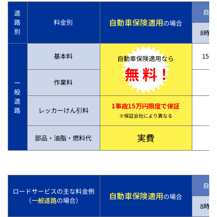
自動
道
自動車保険適用
路
料金別
の場合
別
8時～
基本料
15,7
自動車保険適用なら
無 料！
作業料
一
般
道
1事故15万円限度で保証
路
レッカーけん引料
※保証会社により異なる
実費
部品・油脂・燃料代
自動
ロードサービスの主な料金例
自動車保険適用
の場合
（
一般道路
の場合）
8時～