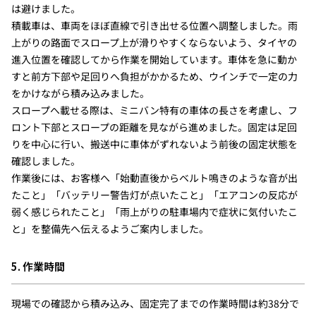
は避けました。
積載車は、車両をほぼ直線で引き出せる位置へ調整しました。雨
上がりの路面でスロープ上が滑りやすくならないよう、タイヤの
進入位置を確認してから作業を開始しています。車体を急に動か
すと前方下部や足回りへ負担がかかるため、ウインチで一定の力
をかけながら積み込みました。
スロープへ載せる際は、ミニバン特有の車体の長さを考慮し、フ
ロント下部とスロープの距離を見ながら進めました。固定は足回
りを中心に行い、搬送中に車体がずれないよう前後の固定状態を
確認しました。
作業後には、お客様へ「始動直後からベルト鳴きのような音が出
たこと」「バッテリー警告灯が点いたこと」「エアコンの反応が
弱く感じられたこと」「雨上がりの駐車場内で症状に気付いたこ
と」を整備先へ伝えるようご案内しました。
5. 作業時間
現場での確認から積み込み、固定完了までの作業時間は約38分で