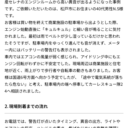
産セレナのエンジンルームから高い異音が出るようになった事例
です。ご依頼いただいたのは、松戸市にお住まいの40代男性N.S様
です。
お客様は買い物を終えて商業施設の駐車場から出ようとした際、
エンジン始動直後に「キュルキュル」と細い音が鳴ることに気付
かれました。最初は雨でベルトが少し湿っているだけかと思われ
たそうですが、駐車場内をゆっくり進んでも音が消えず、メータ
ー内にはバッテリーの警告灯も表示されました。
車内ではエアコンの風量が弱く感じられ、アイドリング中にもエ
ンジン回転がわずかに不安定でした。現場周辺は商業施設と住宅
地が近く、雨上がりで歩行者や自転車の動きもありました。お客
様は国道6号方面へ向かう予定でしたが、「途中で電気系統が落ち
たら危ない」と考え、駐車場内の端へ停車してカーレスキュー隊2
4へ相談されました。
2. 現場到着までの流れ
お電話では、警告灯が点いたタイミング、異音の出方、ライトや