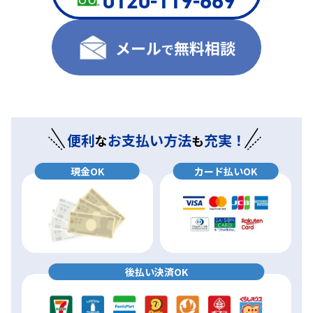
0120-119-669
メール
無料相談
で
便利
お支払い方法
充実！
な
も
現金OK
カード払いOK
後払い決済OK