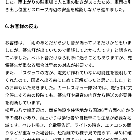
した。雨上がりの駐車場で人と車の動きがあったため、車両の引
き出し位置とスロープ周辺の安全を確認しながら進めました。
6. お客様の反応
お客様は、「雨のあとだから少し音が鳴っているだけかと思いま
したが、警告灯が出ていたので相談してよかったです」と話され
ていました。ベルト音だけなら判断に迷うこともありますが、充
電警告が重なる場合は早めの対応が必要です。
また、「スタッフの方が、電気が作れていない可能性を説明して
くれたので、国道へ出る前に止めて正解だったと思いました」と
のお声もいただきました。カーレスキュー隊24では、走行中に完
全停止する前の段階でも、警告灯や異音の内容から搬送の必要性
を判断しています。
松戸市八ケ崎周辺は、商業施設や住宅地から国道6号方面へ向かう
車の流れがあり、雨上がりは歩行者や自転車にも注意が必要な地
域です。ベルト鳴き、充電警告灯、ライトの暗さ、エアコンの弱
りなどが重なった場合は、短距離でも様子見で走らず、早めに確