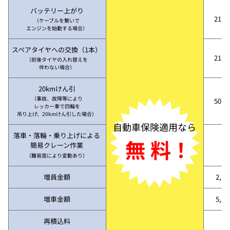
バッテリー上がり
21,7
（ケーブルを繋いで
エンジンを始動する場合）
スペアタイヤへの交換（1本）
21,7
（前後タイヤの入れ替えを
伴わない場合）
20kmけん引
（事故、故障等により
50,3
レッカー車で四輪を
吊り上げ、20kmけん引した場合）
自動車保険適用なら
落車・落輪・乗り上げによる
無 料！
簡易クレーン作業
（難易度により変動あり）
増員金額
2,2
増車金額
5,5
再積込料