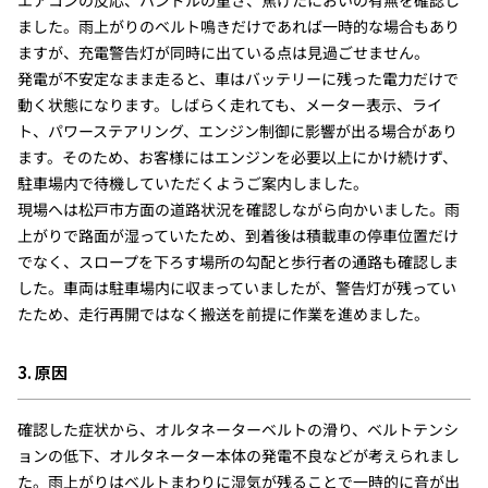
エアコンの反応、ハンドルの重さ、焦げたにおいの有無を確認し
ました。雨上がりのベルト鳴きだけであれば一時的な場合もあり
ますが、充電警告灯が同時に出ている点は見過ごせません。
発電が不安定なまま走ると、車はバッテリーに残った電力だけで
動く状態になります。しばらく走れても、メーター表示、ライ
ト、パワーステアリング、エンジン制御に影響が出る場合があり
ます。そのため、お客様にはエンジンを必要以上にかけ続けず、
駐車場内で待機していただくようご案内しました。
現場へは松戸市方面の道路状況を確認しながら向かいました。雨
上がりで路面が湿っていたため、到着後は積載車の停車位置だけ
でなく、スロープを下ろす場所の勾配と歩行者の通路も確認しま
した。車両は駐車場内に収まっていましたが、警告灯が残ってい
たため、走行再開ではなく搬送を前提に作業を進めました。
3. 原因
確認した症状から、オルタネーターベルトの滑り、ベルトテンシ
ョンの低下、オルタネーター本体の発電不良などが考えられまし
た。雨上がりはベルトまわりに湿気が残ることで一時的に音が出