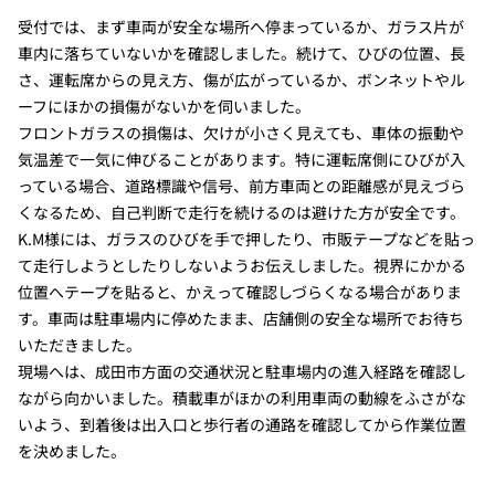
受付では、まず車両が安全な場所へ停まっているか、ガラス片が
車内に落ちていないかを確認しました。続けて、ひびの位置、長
さ、運転席からの見え方、傷が広がっているか、ボンネットやル
ーフにほかの損傷がないかを伺いました。
フロントガラスの損傷は、欠けが小さく見えても、車体の振動や
気温差で一気に伸びることがあります。特に運転席側にひびが入
っている場合、道路標識や信号、前方車両との距離感が見えづら
くなるため、自己判断で走行を続けるのは避けた方が安全です。
K.M様には、ガラスのひびを手で押したり、市販テープなどを貼っ
て走行しようとしたりしないようお伝えしました。視界にかかる
位置へテープを貼ると、かえって確認しづらくなる場合がありま
す。車両は駐車場内に停めたまま、店舗側の安全な場所でお待ち
いただきました。
現場へは、成田市方面の交通状況と駐車場内の進入経路を確認し
ながら向かいました。積載車がほかの利用車両の動線をふさがな
いよう、到着後は出入口と歩行者の通路を確認してから作業位置
を決めました。