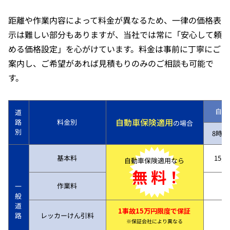
距離や作業内容によって料金が異なるため、一律の価格表
示は難しい部分もありますが、当社では常に「安心して頼
める価格設定」を心がけています。料金は事前に丁寧にご
案内し、ご希望があれば見積もりのみのご相談も可能で
す。
自動
道
自動車保険適用
路
料金別
の場合
別
8時～
基本料
15,7
自動車保険適用なら
無 料！
作業料
一
般
道
1事故15万円限度で保証
路
レッカーけん引料
※保証会社により異なる