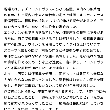
現場では、まずフロントガラスのひびの位置、車内への破片落下
の有無、駐車場内の車両と歩行者の動きを確認しました。ガラス
損傷車両は、積載時の振動でもひびが伸びる場合があるため、車
体を大きく揺らさないように作業を進めました。
エンジンは始動できる状態でしたが、運転席側の視界に不安があ
るため、自走で積載車へ載せることは避けました。積載車を車両
前方へ配置し、ウインチを使用してゆっくり引き上げています。
スロープへ載せる際は、前輪の向きと積載車の中心線を合わせ、
車体が左右へ振れないよう慎重に誘導しました。急な揺れや段差
の衝撃を抑えるため、引き上げ速度を一定に保ち、フロントガラ
スへ不要な振動が加わらないよう注意しました。
ホイール周辺には保護具を使用し、固定ベルトは足回りへ無理な
力がかからない位置へ掛けました。積載後は前後左右の固定を確
認し、搬送中に車両が動かないよう締め具合を整えました。
作業後にはK.M様へ、整備工場で伝える内容として、「走行中に飛
び石が当たったこと」「運転席側へひびが伸びたこと」「光の反
射で前方が見づらくなったこと」「損傷後は長距離走行していな
いこと」を整理してお伝えしました。