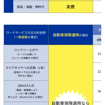
実費
部品・油脂・燃料代
自動
ロードサービスの主な料金例
自動車保険適用
の場合
（
一般道路
の場合）
8時～
バッテリー上がり
21,7
（ケーブルを繋いで
エンジンを始動する場合）
スペアタイヤへの交換（1本）
21,7
（前後タイヤの入れ替えを
伴わない場合）
20kmけん引
（事故、故障等により
50,3
レッカー車で四輪を
吊り上げ、20kmけん引した場合）
自動車保険適用なら