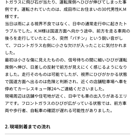
トガラスに飛び石が当たり、運転席側へひびが伸びてしまった事
例です。運転されていたのは、成田市にお住まいの30代男性K.M
様です。
当日は雨による視界不良ではなく、日中の通常走行中に起きたト
ラブルでした。K.M様は国道方面へ向かう途中、前方を走る車両の
後ろを走行していたところ、突然「パチン」という鋭い音がし
て、フロントガラス右側に小さな欠けが入ったことに気付かれま
した。
最初は小さな傷に見えたものの、信号待ちの間に細いひびが運転
席側へ伸び、日差しの反射で前方が見えにくく感じるようになり
ました。走行そのものは可能でしたが、視界にひびがかかる状態
で国道方面へ出るのは危険と判断され、近くの店舗駐車場へ車を
停めてカーレスキュー隊24へご連絡くださいました。
現場周辺は店舗や住宅地が近く、日中でも車の出入りがあるエリ
アです。フロントガラスのひびが広がっている状態では、前方車
両や歩行者、自転車の確認が遅れる可能性がありました。
2. 現場到着までの流れ