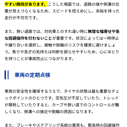
やすい傾向があります。
こうした場面では、道路の端や側溝の位
置が見えづらくなるため、スピードを控えめにし、余裕を持った
走行が不可欠です。
また、狭い道路では、対向車とのすれ違い時に
無理な幅寄せや急
な回避操作を行わないこと
が重要です。状況によっては一時停止
や譲り合いを選択し、接触や脱輪のリスクを確実に避けましょ
う。焦りや急ぎの気持ちは判断を誤らせやすいため、心にゆとり
を持つことが事故防止につながります。
車両の定期点検
車両の安全性を確保するうえで、タイヤの状態は最も重要なチェ
ックポイントのひとつです。空気圧が不足していたり、トレッド
が摩耗していたりすると、カーブや狭い道でのコントロールが難
しくなり、側溝への接近や脱輪の原因になります。
また、ブレーキやステアリング系統の異常も、緊急時の回避操作