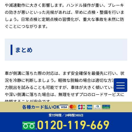
や減速動作に大きく影響します。ハンドル操作が重い、ブレーキ
の効きが悪いといった兆候があれば、早めに点検・整備を行いま
しょう。日常点検と定期点検の習慣化が、重大な事故を未然に防
ぐことにつながります。
まとめ
車が側溝に落ちた際の対応は、まず安全確保を最優先に行い、状
況を冷静に判断しましょう。軽微な脱輪の場合は適切な方法で自
力脱出を試みることも可能ですが、車体が大きく傾いている場合
や深い側溝に落ちた場合は、無理をせずプロのロードサービスに
依頼することが安全です。
各種カード払いOK
受付時間／24時間365日
何より大切なのは、日頃から予防策を実践し、安全運転を心がけ
0120-119-669
ることです。適切な知識と準備があれば、万が一の事態にも冷静
に対応できるでしょう。