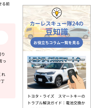
せる前
カーレスキュー隊24の
豆知識
お役立ちコラム一覧を見る
周り
言っ
くれ
で丁
トヨタ・ライズ スマートキーの
トラブル解決ガイド：電池交換か