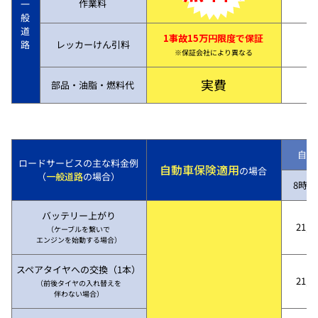
作業料
一
般
道
1事故15万円限度で保証
路
レッカーけん引料
※保証会社により異なる
実費
部品・油脂・燃料代
自動
ロードサービスの主な料金例
自動車保険適用
の場合
（
一般道路
の場合）
8時～
バッテリー上がり
21,7
（ケーブルを繋いで
エンジンを始動する場合）
スペアタイヤへの交換（1本）
21,7
（前後タイヤの入れ替えを
伴わない場合）