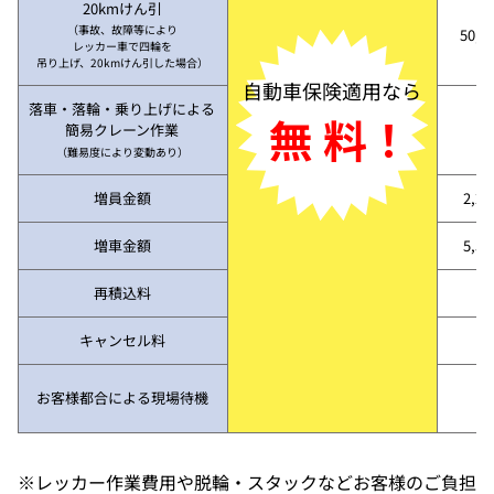
20kmけん引
（事故、故障等により
50,3
レッカー車で四輪を
吊り上げ、20kmけん引した場合）
自動車保険適用なら
落車・落輪・乗り上げによる
無 料！
簡易クレーン作業
（難易度により変動あり）
増員金額
2,2
増車金額
5,5
再積込料
キャンセル料
お客様都合による現場待機
※レッカー作業費用や脱輪・スタックなどお客様のご負担