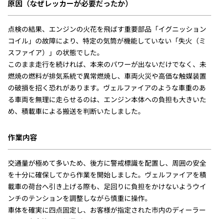
原因（なぜレッカーが必要だったか）
点検の結果、エンジンの火花を飛ばす重要部品「イグニッション
コイル」の故障により、特定の気筒が機能していない「失火（ミ
スファイア）」の状態でした。
このまま走行を続ければ、本来のパワーが出ないだけでなく、未
燃焼の燃料が排気系統で異常燃焼し、車両火災や高価な触媒装置
の破損を招く恐れがあります。ヴェルファイアのような車重のあ
る車両を無理に走らせるのは、エンジン本体への負担も大きいた
め、積載車による搬送を判断いたしました。
作業内容
交通量が極めて多いため、後方に警戒標識を配置し、周囲の安全
を十分に確保してから作業を開始しました。ヴェルファイアを積
載車の荷台へ引き上げる際も、足回りに負担をかけないようウイ
ンチのテンションを調整しながら慎重に操作。
車体を確実に四点固定し、お客様が指定された市内のディーラー