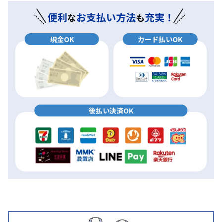
便利
お支払い方法
充実！
な
も
現金OK
カード払いOK
後払い決済OK