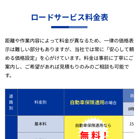
ロードサービス料金表
距離や作業内容によって料金が異なるため、一律の価格表
示は難しい部分もありますが、当社では常に「安心して頼
める価格設定」を心がけています。料金は事前に丁寧にご
案内し、ご希望があれば見積もりのみのご相談も可能で
す。
自動
道
自動車保険適用
路
料金別
の場合
別
8時～
基本料
15,7
自動車保険適用なら
無 料！