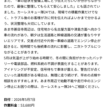
また、「車の症状を整備工場にどう伝えたらいいか分からなかっ
たので、最後に整理してもらえて安心しました」とも話されてい
ました。カーレスキュー隊24では、現場での積載作業だけでな
く、トラブル後のお客様が次に何を伝えればよいかまで分かるよ
う、状況整理も大切にしています。
あま市甚目寺周辺は、住宅地から名古屋方面や津島方面へ向かう
車の流れがあり、朝夕は生活道路と幹線道路の交通が重なりやす
いエリアです。交差点付近や片側一車線の道路でエンジン停止が
起きると、短時間でも後続車の流れに影響し、二次トラブルにつ
ながることがあります。
5月は気温が上がり始める時期で、冬の間に負担がかかったバッテ
リーや電装部品、燃料系統の不調が表面化することがあります。
アイドリングが不安定、信号待ちで車体が震える、警告灯が点く
といった違和感がある場合は、無理に走り続けず、早めの点検や
相談をおすすめします。あま市周辺で始動不能や走行中のエンジ
ン停止にお困りの際は、カーレスキュー隊24へご相談ください。
日付
：2026年5月7日
作業料金
：53,680円