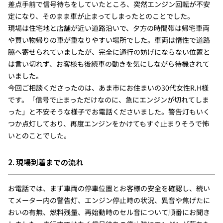
差点手前で信号待ちをしていたところ、突然エンジン回転が不安
定になり、そのまま車が止まってしまったとのことでした。
現場は住宅地と店舗が近い道路沿いで、夕方の時間帯は帰宅車両
や買い物帰りの車が重なりやすい場所でした。車両は惰性で道路
脇へ寄せられていましたが、完全に通行の妨げにならない位置と
は言い切れず、お客様も後続車の動きを気にしながら待機されて
いました。
今回ご相談くださったのは、あま市にお住まいの30代女性R.H様
です。「信号で止まっただけなのに、急にエンジンが切れてしま
った」と不安そうな様子でお電話くださいました。警告灯もいく
つか点灯しており、再度エンジンをかけてもすぐ止まりそうで怖
いとのことでした。
2. 現場到着までの流れ
お電話では、まず車両の停車位置とお客様の安全を確認し、続い
てメーター内の警告灯、エンジン停止時の状況、異音や焦げたに
おいの有無、燃料残量、再始動時のセル音について順番にお聞き