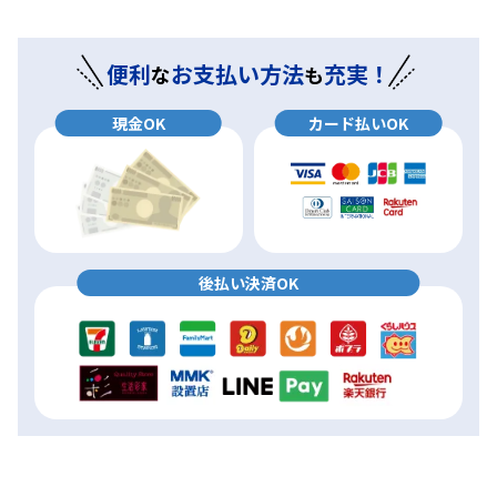
便利
お支払い方法
充実！
な
も
現金OK
カード払いOK
後払い決済OK