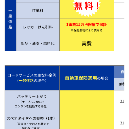
無 料！
作業料
一
般
道
1事故15万円限度で保証
路
レッカーけん引料
※保証会社により異なる
実費
部品・油脂・燃料代
自動
ロードサービスの主な料金例
自動車保険適用
の場合
（
一般道路
の場合）
8時～
バッテリー上がり
21,7
（ケーブルを繋いで
エンジンを始動する場合）
スペアタイヤへの交換（1本）
21,7
（前後タイヤの入れ替えを
伴わない場合）