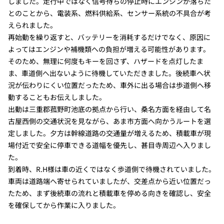
しました。走行中ではなく信号待ちの停止時にエンジンが落ちた
とのことから、電装系、燃料供給系、センサー系統の不具合が考
えられました。
再始動を繰り返すと、バッテリーを消耗するだけでなく、原因に
よってはエンジンや補機類への負担が増える可能性があります。
そのため、無理に何度もキーを回さず、ハザードを点灯したま
ま、車道側へ出ないように待機していただきました。後続車へ状
況が伝わりにくい位置だったため、車外に出る場合は歩道側へ移
動することもお伝えしました。
出動は三重郡菰野町池底の拠点から行い、桑名方面を経由して名
古屋西側の交通状況を見ながら、あま市方面へ向かうルートを選
定しました。夕方は幹線道路の交通量が増えるため、積載車が現
場付近で安全に停車できる道幅を優先し、甚目寺周辺へ入りまし
た。
到着時、R.H様は車の近くではなく歩道側で待機されていました。
車両は道路端へ寄せられていましたが、交差点から近い位置だっ
たため、まず後続車の流れと積載車を停める向きを確認し、安全
を確保してから作業に入りました。