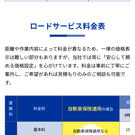
ロードサービス料金表
距離や作業内容によって料金が異なるため、一律の価格表
示は難しい部分もありますが、当社では常に「安心して頼
める価格設定」を心がけています。料金は事前に丁寧にご
案内し、ご希望があれば見積もりのみのご相談も可能で
す。
自動
道
自動車保険適用
路
料金別
の場合
別
8時～
基本料
15,7
自動車保険適用なら