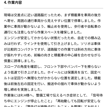
4. 作業内容
現場は交差点に近い道路脇だったため、まず積載車を車両の後方
へ寄せ、周囲の通行車両から見えやすい位置で停車しました。作
業中に車両が動かないよう、輪止めを使用し、歩行者や自転車の
通行にも注意しながら作業スペースを確保しました。
エンジンが安定してかからない状態だったため、自走での積み込
みは行わず、ウインチを使用して引き上げました。ソリオは車体
が比較的コンパクトですが、道路脇での作業では斜め方向に車体
が振れやすいため、前輪の向きと積載車の中心線を合わせながら
慎重に誘導しました。
スロープの角度を確認し、フロント下部やバンパー下を擦らない
よう低速で引き上げました。ホイールには保護具を当て、固定ベ
ルトは足回りへ無理な力がかからない位置を選定しました。積載
後は前後左右の固定を行い、搬送中の揺れで車体が動かないよう
増し締めを実施しました。
作業後にはR.H様へ、整備工場で伝えるべき症状として、「信号待
ち中にエンジンが停止したこと」「再始動しても回転が安定しな
かったこと」「警告灯が複数点灯したこと」を整理してお伝えし