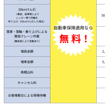
20kmけん引
（事故、故障等により
50,3
レッカー車で四輪を
吊り上げ、20kmけん引した場合）
自動車保険適用なら
落車・落輪・乗り上げによる
無 料！
簡易クレーン作業
（難易度により変動あり）
増員金額
2,2
増車金額
5,5
再積込料
キャンセル料
お客様都合による現場待機