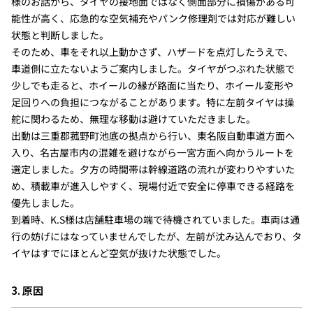
様のお話から、タイヤの接地面ではなく側面部分に損傷がある可
能性が高く、応急的な空気補充やパンク修理剤では対応が難しい
状態と判断しました。
そのため、車をそれ以上動かさず、ハザードを点灯したうえで、
車道側に立たないようご案内しました。タイヤがつぶれた状態で
少しでも走ると、ホイールの縁が路面に当たり、ホイール変形や
足回りへの負担につながることがあります。特に左前タイヤは操
舵に関わるため、無理な移動は避けていただきました。
出動は三重郡菰野町池底の拠点から行い、東名阪自動車道方面へ
入り、名古屋市内の混雑を避けながら一宮方面へ向かうルートを
選定しました。夕方の時間帯は幹線道路の流れが変わりやすいた
め、積載車が進入しやすく、現場付近で安全に停車できる経路を
優先しました。
到着時、K.S様は店舗駐車場の端で待機されていました。車両は通
行の妨げにはなっていませんでしたが、左前が沈み込んでおり、タ
イヤはすでにほとんど空気が抜けた状態でした。
3. 原因