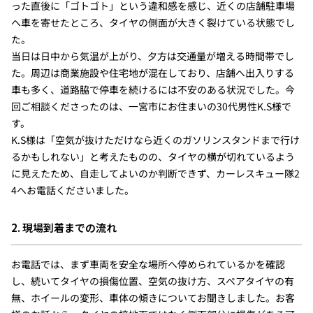
った直後に「ゴトゴト」という違和感を感じ、近くの店舗駐車場
へ車を寄せたところ、タイヤの側面が大きく裂けている状態でし
た。
当日は日中から気温が上がり、夕方は交通量が増える時間帯でし
た。周辺は商業施設や住宅地が混在しており、店舗へ出入りする
車も多く、道路脇で停車を続けるには不安のある状況でした。今
回ご相談くださったのは、一宮市にお住まいの30代男性K.S様で
す。
K.S様は「空気が抜けただけなら近くのガソリンスタンドまで行け
るかもしれない」と考えたものの、タイヤの横が切れているよう
に見えたため、自走してよいのか判断できず、カーレスキュー隊2
4へお電話くださいました。
2. 現場到着までの流れ
お電話では、まず車両を安全な場所へ停められているかを確認
し、続いてタイヤの損傷位置、空気の抜け方、スペアタイヤの有
無、ホイールの変形、車体の傾きについてお聞きしました。お客