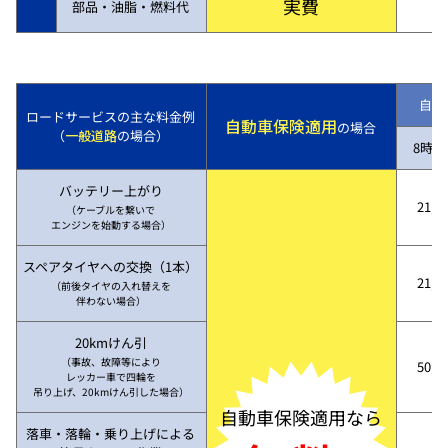
実費
部品・油脂・燃料代
自動
ロードサービスの主な料金例
自動車保険適用
の場合
（
一般道路
の場合）
8時～
バッテリー上がり
21,7
（ケーブルを繋いで
エンジンを始動する場合）
スペアタイヤへの交換（1本）
21,7
（前後タイヤの入れ替えを
伴わない場合）
20kmけん引
（事故、故障等により
50,3
レッカー車で四輪を
吊り上げ、20kmけん引した場合）
自動車保険適用なら
落車・落輪・乗り上げによる