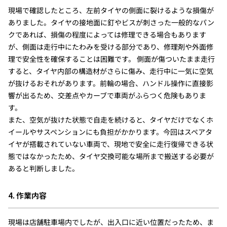
現場で確認したところ、左前タイヤの側面に裂けるような損傷が
ありました。タイヤの接地面に釘やビスが刺さった一般的なパン
クであれば、損傷の程度によっては修理できる場合もあります
が、側面は走行中にたわみを受ける部分であり、修理剤や外面修
理で安全性を確保することは困難です。 側面が傷ついたまま走行
すると、タイヤ内部の構造材がさらに傷み、走行中に一気に空気
が抜けるおそれがあります。前輪の場合、ハンドル操作に直接影
響が出るため、交差点やカーブで車両がふらつく危険もありま
す。
また、空気が抜けた状態で自走を続けると、タイヤだけでなくホ
イールやサスペンションにも負担がかかります。今回はスペアタ
イヤが搭載されていない車両で、現地で安全に走行復帰できる状
態ではなかったため、タイヤ交換可能な場所まで搬送する必要が
あると判断しました。
4. 作業内容
現場は店舗駐車場内でしたが、出入口に近い位置だったため、ま