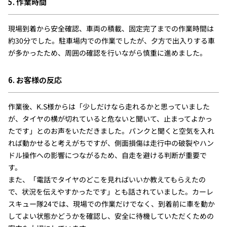
5. 作業時間
現場到着から安全確認、車両の積載、固定完了までの作業時間は
約30分でした。駐車場内での作業でしたが、夕方で出入りする車
が多かったため、周囲の確認を行いながら慎重に進めました。
6. お客様の反応
作業後、K.S様からは「少しだけなら走れるかと思っていました
が、タイヤの横が切れていると危ないと聞いて、止まってよかっ
たです」とのお声をいただきました。パンクと聞くと空気を入れ
れば動かせると考えがちですが、側面損傷は走行中の破裂やハン
ドル操作への影響につながるため、自走を避ける判断が重要で
す。
また、「電話でタイヤのどこを見ればいいか教えてもらえたの
で、状況を伝えやすかったです」とも話されていました。カーレ
スキュー隊24では、現場での作業だけでなく、到着前に車を動か
してよい状態かどうかを確認し、安全に待機していただくための