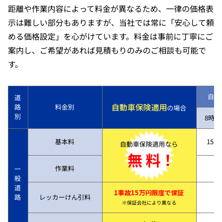
距離や作業内容によって料金が異なるため、一律の価格表
示は難しい部分もありますが、当社では常に「安心して頼
める価格設定」を心がけています。料金は事前に丁寧にご
案内し、ご希望があれば見積もりのみのご相談も可能で
す。
自動
道
自動車保険適用
路
料金別
の場合
別
8時～
基本料
15,7
自動車保険適用なら
無 料！
作業料
一
般
道
1事故15万円限度で保証
路
レッカーけん引料
※保証会社により異なる