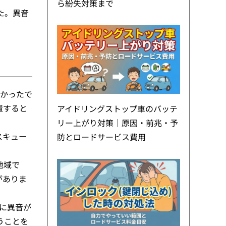
ら紛失対策まで
た。異音
よかったで
置すると
アイドリングストップ車のバッテ
リー上がり対策｜原因・前兆・予
スキュー
防とロードサービス費用
地域で
がありま
に異音が
うことを