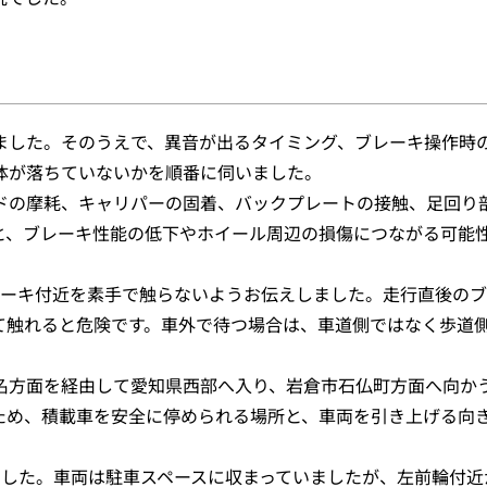
ました。そのうえで、異音が出るタイミング、ブレーキ操作時
体が落ちていないかを順番に伺いました。
ドの摩耗、キャリパーの固着、バックプレートの接触、足回り
と、ブレーキ性能の低下やホイール周辺の損傷につながる可能
レーキ付近を素手で触らないようお伝えしました。走行直後の
て触れると危険です。車外で待つ場合は、車道側ではなく歩道
名方面を経由して愛知県西部へ入り、岩倉市石仏町方面へ向か
ため、積載車を安全に停められる場所と、車両を引き上げる向
でした。車両は駐車スペースに収まっていましたが、左前輪付近