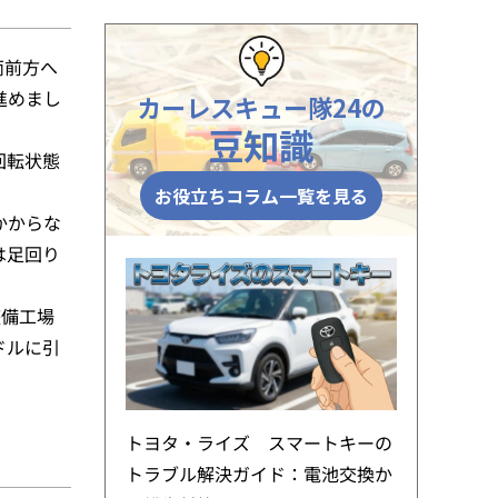
両前方へ
進めまし
カーレスキュー隊24の
豆知識
回転状態
お役立ちコラム一覧を見る
かからな
は足回り
整備工場
ドルに引
トヨタ・ライズ スマートキーの
トラブル解決ガイド：電池交換か