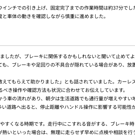
ウインチでの引き上げ、固定完了までの作業時間は約37分でし
度と車体の動きを確認しながら慎重に進めました。
いましたが、ブレーキに関係するかもしれないと聞いて止めて
ても、ブレーキや足回りの不具合が隠れている場合があり、放
教えてもらえて助かりました」とも話されていました。カーレ
けるべき操作や確認方法も状況に合わせてお伝えしています。
かう車の流れがあり、朝夕は生活道路でも通行量が増えやすい
多い道路へ出ると、停止距離やハンドル操作に影響する可能性
りやすくなる時期です。走行中にこすれる音がする、ブレーキ時
が熱いといった場合は、無理に走らせず早めに点検や相談を行