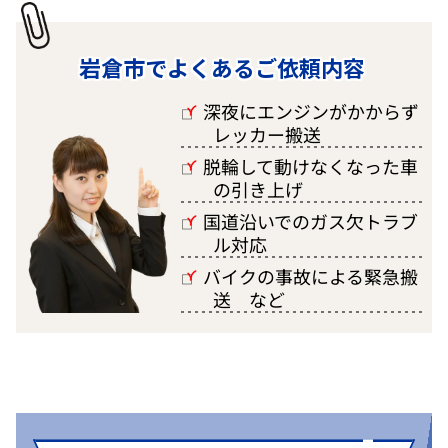
岩倉市でよくあるご依頼内容
深夜にエンジンがかからず
□
レッカー搬送
脱輪して動けなくなった車
□
の引き上げ
国道沿いでのガス欠トラブ
□
ル対応
バイクの事故による緊急搬
□
送 など