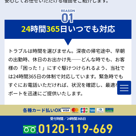
安心してお任せいただける理由をご紹介します。
24
時間
365
日いつでも対応
トラブルは時間を選びません。深夜の帰宅途中、早朝
の出勤時、休日のお出かけ先——どんな時でも、お客
様の「困った！」にすぐ駆けつけられるよう、当社で
は24時間365日の体制で対応しています。緊急時でも
すぐにお電話いただければ、状況を確認し、最適なサ
ポートを迅速にご提供いたします。
各種カード払いOK
受付時間／24時間365日
0120-119-669
地域密着
だから
早い