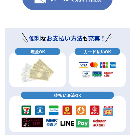
便利
お支払い方法
充実！
な
も
現金OK
カード払いOK
後払い決済OK