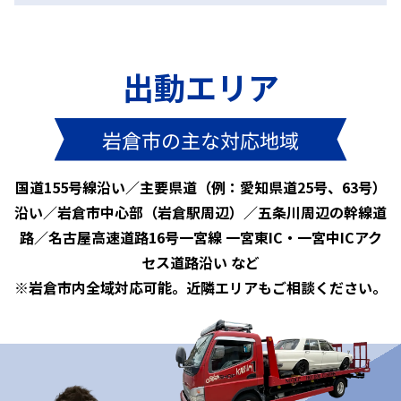
出動エリア
岩倉市の主な対応地域
国道155号線沿い／主要県道（例：愛知県道25号、63号）
沿い／岩倉市中心部（岩倉駅周辺）／五条川周辺の幹線道
路／名古屋高速道路16号一宮線 一宮東IC・一宮中ICアク
セス道路沿い など
※岩倉市内全域対応可能。近隣エリアもご相談ください。