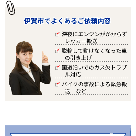
伊賀市でよくあるご依頼内容
深夜にエンジンがかからず
□
レッカー搬送
脱輪して動けなくなった車
□
の引き上げ
国道沿いでのガス欠トラブ
□
ル対応
バイクの事故による緊急搬
□
送 など