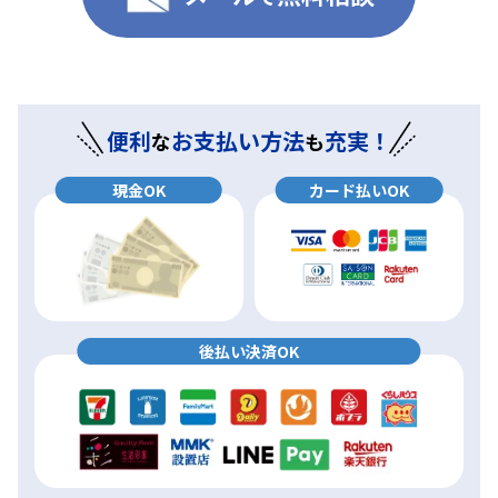
便利
お支払い方法
充実！
な
も
現金OK
カード払いOK
後払い決済OK