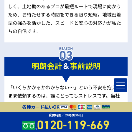
しく、土地勘のあるプロが最短ルートで現場に向かう
ため、お待たせする時間をできる限り短縮。地域密着
型の強みを活かした、スピードと安心の対応力が私た
ちの自信です。
明朗会計
＆
事前説明
「いくらかかるかわからない…」という不安を抱えた
まま依頼するのは、誰にとってもストレスです。当社
では、作業前にトラブル状況を確認し、料金を明確に
各種カード払いOK
ご説明いたします。ご納得いただいたうえで作業を開
受付時間／24時間365日
始するため、後から追加費用が発生することはありま
0120-119-669
せん。安心してご利用いただけるよう、常に丁寧な対